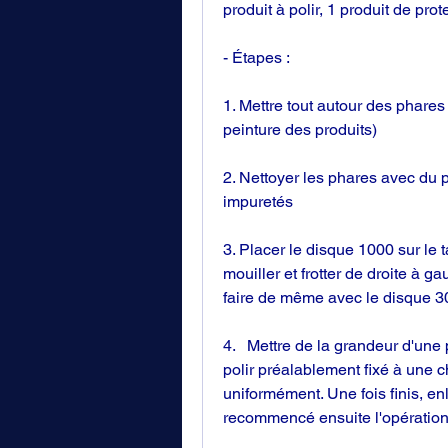
produit à polir, 1 produit de prot
- Étapes :
1. M﻿ettre tout autour des phares
peinture des produits)
2. Nettoyer les phares avec du pr
impuretés
3. Placer le disque 1000 sur le 
mouiller et frotter de droite à g
faire de même avec le disque 300
4.   Mettre de la grandeur d'une
polir préalablement fixé à une c
unifo﻿rmément. Une fois finis, enl
recommencé ensuite l'opératio