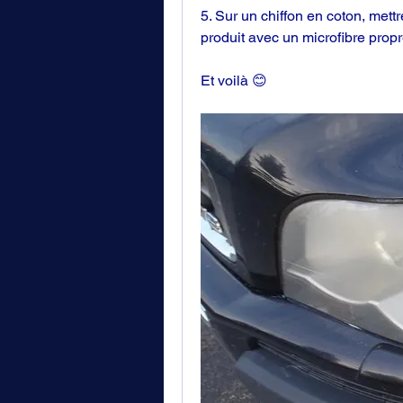
5. Sur un chiffon en coton, mettre
produit avec un microfibre propr
Et vo﻿﻿ilà 😊