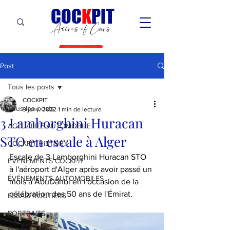
C
OC
K
PIT
Accros of Cars
Post
Tous les posts
COCKPIT
Tous les posts
9 janv. 2022
1 min de lecture
3 Lamborghini Huracan
ACTUALITÉ AUTOMOBILE
STO en escale à Alger
COCKPIT HiSTORY
Escale de 3 Lamborghini Huracan STO  
ÉVÉNEMENTS COCKPIT
à l'aéroport d'Alger après avoir passé un 
ÉVÉNEMENTS AUTOMOBILES
mois à AbuDahbi en l'occasion de la 
célébration des 50 ans de l'Émirat.
ESSAIS ROUTIERS
PORTRAITS