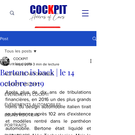
C
OC
K
PIT
Accros of Cars
Post
Tous les posts
COCKPIT
Tous les posts
1 sept. 2019
3 min de lecture
Bertone is back | le 14
ACTUALITÉ AUTOMOBILE
octobre 2019
COCKPIT HiSTORY
Après plus de dix ans de tribulations 
ÉVÉNEMENTS COCKPIT
financières, en 2016 un des plus grands 
ÉVÉNEMENTS AUTOMOBILES
noms du design automobile italien tirait 
sa révérence après 102 ans d'existence 
ESSAIS ROUTIERS
et modéles rentré dans le panthéon 
PORTRAITS
automobile. Bertone était liquidé et 