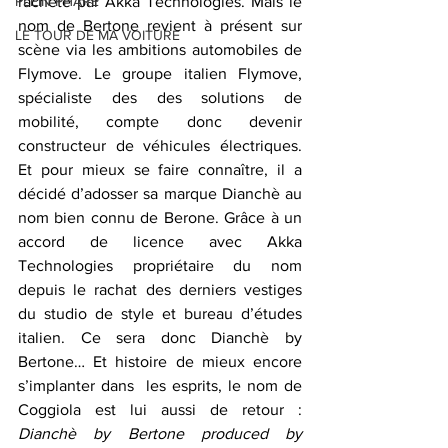
PLEIN PHARE
racheté par Akka Technologies. Mais le 
nom de Bertone revient à présent sur 
LE TOUR DE MA VOITURE
scène via les ambitions automobiles de 
Flymove. Le groupe italien Flymove, 
spécialiste des des solutions de 
mobilité, compte donc devenir 
constructeur de véhicules électriques. 
Et pour mieux se faire connaître, il a 
décidé d’adosser sa marque Dianchè au 
nom bien connu de Berone. Grâce à un 
accord de licence avec Akka 
Technologies propriétaire du nom
depuis le rachat des derniers vestiges 
du studio de style et bureau d’études 
italien. Ce sera donc Dianchè by 
Bertone… Et histoire de mieux encore 
s’implanter dans  les esprits, le nom de 
Coggiola est lui aussi de retour : 
Dianchè by Bertone produced by 