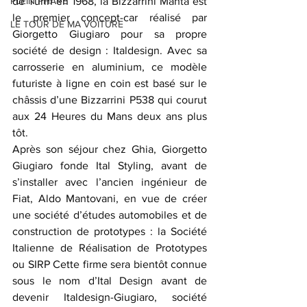
PLEIN PHARE
de Turin en 1968, la Bizzarrini Manta est 
le premier concept-car réalisé par 
LE TOUR DE MA VOITURE
Giorgetto Giugiaro pour sa propre 
société de design : Italdesign. Avec sa 
carrosserie en aluminium, ce modèle 
futuriste à ligne en coin est basé sur le 
châssis d’une Bizzarrini P538 qui courut 
aux 24 Heures du Mans deux ans plus 
tôt.
Après son séjour chez Ghia, Giorgetto 
Giugiaro fonde Ital Styling, avant de 
s’installer avec l’ancien ingénieur de 
Fiat, Aldo Mantovani, en vue de créer 
une société d’études automobiles et de 
construction de prototypes : la Société 
Italienne de Réalisation de Prototypes 
ou SIRP Cette firme sera bientôt connue 
sous le nom d’Ital Design avant de 
devenir Italdesign-Giugiaro, société 