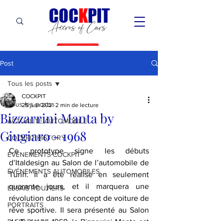
C
OC
K
PIT
Accros of Cars
Post
Tous les posts
COCKPIT
Tous les posts
25 juin 2021
2 min de lecture
Bizzarrini Manta by
ACTUALITÉ AUTOMOBILE
Giugiaro - 1968
COCKPIT HiSTORY
Ce prototype signe les débuts 
ÉVÉNEMENTS COCKPIT
d’Italdesign au Salon de l’automobile de 
ÉVÉNEMENTS AUTOMOBILES
Turin. Il a été réalisé en seulement 
quarante jours, et il marquera une 
ESSAIS ROUTIERS
révolution dans le concept de voiture de 
PORTRAITS
rêve sportive. Il sera présenté au
 Salon 