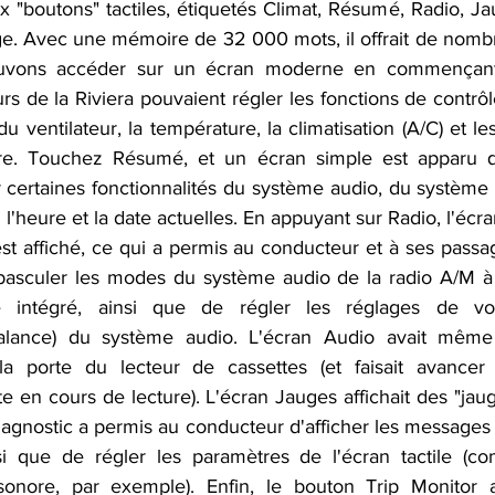
ix "boutons" tactiles, étiquetés Climat, Résumé, Radio, Ja
e. Avec une mémoire de 32 000 mots, il offrait de nombr
uvons accéder sur un écran moderne en commençant 
rs de la Riviera pouvaient régler les fonctions de contrô
du ventilateur, la température, la climatisation (A/C) et le
ière. Touchez Résumé, et un écran simple est apparu q
certaines fonctionnalités du système audio, du système d
 l'heure et la date actuelles. En appuyant sur Radio, l'é
t affiché, ce qui a permis au conducteur et à ses passag
 basculer les modes du système audio de la radio A/M à 
e intégré, ainsi que de régler les réglages de vo
/balance) du système audio. L'écran Audio avait même
 la porte du lecteur de cassettes (et faisait avancer
e en cours de lecture). L'écran Jauges affichait des "jau
iagnostic a permis au conducteur d'afficher les messages 
nsi que de régler les paramètres de l'écran tactile (c
sonore, par exemple). Enfin, le bouton Trip Monitor a 