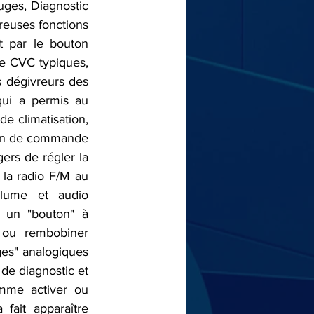
uges, Diagnostic 
euses fonctions 
par le bouton 
le CVC typiques, 
s dégivreurs des 
ui a permis au 
e climatisation, 
cran de commande 
ers de régler la 
la radio F/M au 
lume et audio 
 un "bouton" à 
 ou rembobiner 
ges" analogiques 
de diagnostic et 
omme activer ou 
fait apparaître 