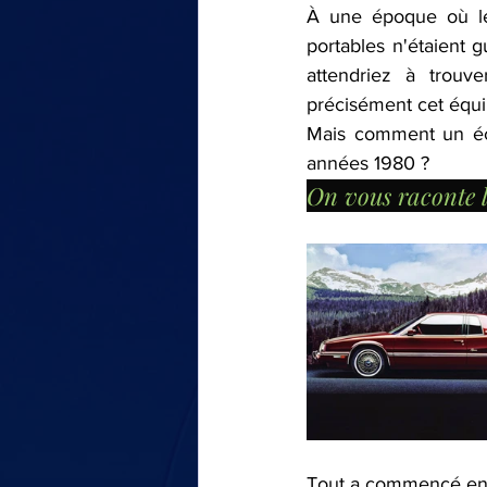
À une époque où le
LE TOUR DE MA VOITURE
portables n'étaient g
attendriez à trouve
précisément cet équip
Mais comment un écra
années 1980 ? 
On vous raconte l'
Tout a commencé en no