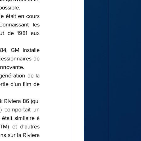
possible.
e était en cours 
onnaissant les 
ut de 1981 aux 
84, GM installe 
essionnaires de 
innovante.
génération de la 
tie d'un film de 
 Riviera 86 (qui 
 comportait un 
ait similaire à 
M) et d'autres 
s sur la Riviera 