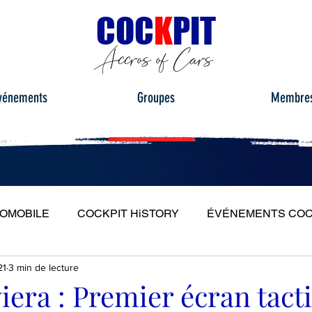
C
OC
K
PIT
Accros of Cars
vénements
Groupes
Membre
TOMOBILE
COCKPIT HiSTORY
ÉVÉNEMENTS COC
21
3 min de lecture
S
ESSAIS ROUTIERS
PORTRAITS
PLEIN PH
iera : Premier écran tacti