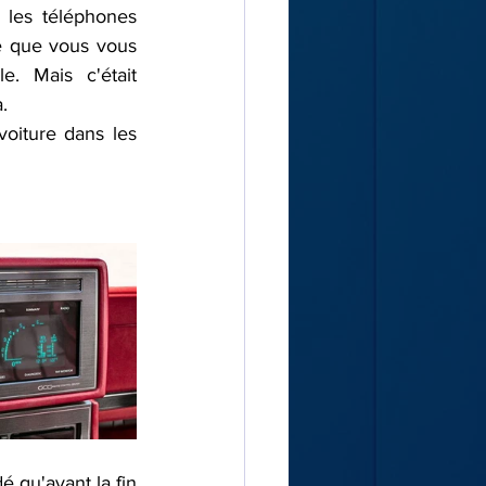
les téléphones 
se que vous vous 
e. Mais c'était 
.
oiture dans les 
 qu'avant la fin 