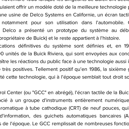
oulaient offrir un modèle doté de la meilleure technologie 
ne usine de Delco Systems en Californie, un écran tactil
notamment pour son utilisation dans l'automobile. C
k, Delco a présenté un prototype du système au déb
ropriétaire de Buick) et le reste appartient à l'histoire.
cations définitives du système sont définies et, en 19
0 unités de la Buick Riviera, qui sont envoyées aux conc
tre les réactions du public face à une technologie aussi 
 très positives. Tellement positif qu'en 1986, la sixième 
té cette technologie, qui à l'époque semblait tout droit sor
l Center (ou "GCC" en abrégé), l'écran tactile de la Buick
ocié à un groupe d'instruments entièrement numérique)
romatique à tube cathodique (CRT) de neuf pouces, qui ét
d'information, des guichets automatiques bancaires (AT
s de l'époque. Le GCC remplissait de nombreuses fonction