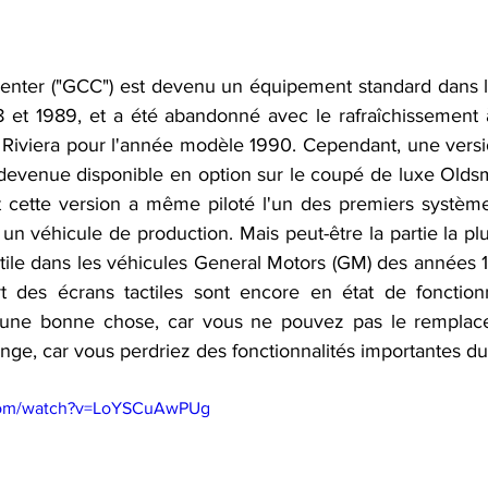
enter ("GCC") est devenu un équipement standard dans l
 et 1989, et a été abandonné avec le rafraîchissement à
 Riviera pour l'année modèle 1990. Cependant, une versio
devenue disponible en option sur le coupé de luxe Olds
 cette version a même piloté l'un des premiers système
 véhicule de production. Mais peut-être la partie la plus
ctile dans les véhicules General Motors (GM) des années 1
art des écrans tactiles sont encore en état de fonctio
st une bonne chose, car vous ne pouvez pas le remplace
nge, car vous perdriez des fonctionnalités importantes du 
.com/watch?v=LoYSCuAwPUg