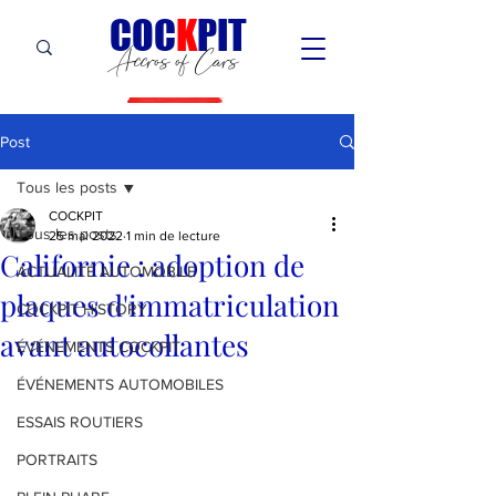
C
OC
K
PIT
Accros of Cars
Post
Tous les posts
COCKPIT
Tous les posts
25 mai 2022
1 min de lecture
Californie : adoption de
ACTUALITÉ AUTOMOBILE
plaques d'immatriculation
COCKPIT HiSTORY
avant autocollantes
ÉVÉNEMENTS COCKPIT
ÉVÉNEMENTS AUTOMOBILES
ESSAIS ROUTIERS
PORTRAITS