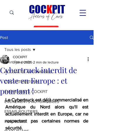
C
OC
K
PIT
Accros of Cars
Post
Tous les posts
COCKPIT
Tous les posts
3 janv. 2025
2 min de lecture
Cybertruck interdit de
ACTUALITÉ AUTOMOBILE
vente en Europe : et
COCKPIT HiSTORY
pourtant !
ÉVÉNEMENTS COCKPIT
Le Cybertruck est déjà commercialisé en 
ÉVÉNEMENTS AUTOMOBILES
Amérique du Nord alors qu'il est 
ESSAIS ROUTIERS
actuellement interdit en Europe, car ne 
respectant pas certaines normes de 
PORTRAITS
sécurité. 