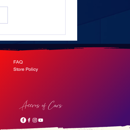
ouple et un Toyota FJ60
le plus long road trip du
de
FAQ
Store Policy
Accros of Cars