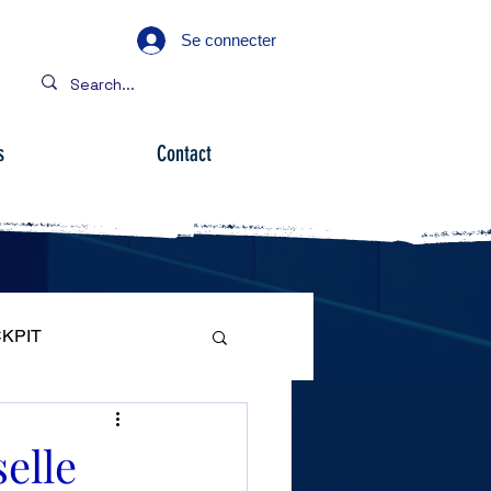
Se connecter
s
Contact
KPIT
ARE
elle