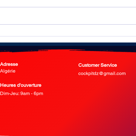
L’incroyable 3+1 de Ken Reece
Un c
pour 
mon
Adresse
Customer Service
Algérie
cockpitdz@gmail.com
Heures d'ouverture
Dim-Jeu
: 9am - 6pm