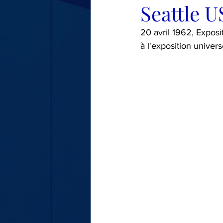
Seattle U
LE TOUR DE MA VOITURE
20 avril 1962, Exposi
à l'exposition univers