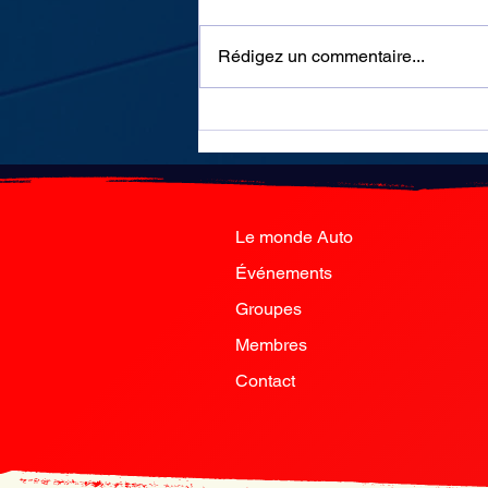
Rédigez un commentaire...
Chine : des panneaux
humains pour sensibiliser sur
les risques des accidents de la
route
Le monde Auto
Événements
Groupes
Membres
Contact