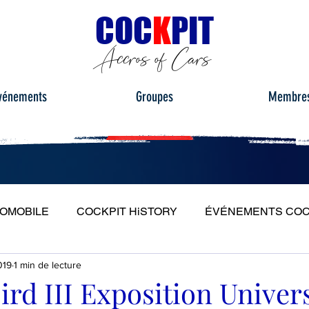
C
OC
K
PIT
Accros of Cars
vénements
Groupes
Membre
TOMOBILE
COCKPIT HiSTORY
ÉVÉNEMENTS COC
019
1 min de lecture
S
ESSAIS ROUTIERS
PORTRAITS
PLEIN PH
rd III Exposition Univers