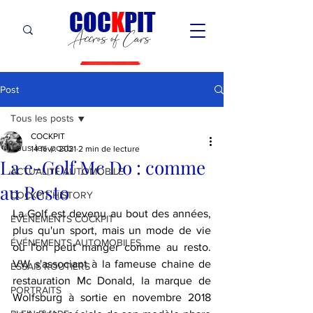
C
OC
K
PIT
Accros of Cars
Post
Tous les posts
COCKPIT
Tous les posts
14 févr. 2021
2 min de lecture
La e-Golf Mc Do : comme
ACTUALITÉ AUTOMOBILE
au Resto
COCKPIT HiSTORY
La Golf est devenu au bout des années, 
ÉVÉNEMENTS COCKPIT
plus qu'un sport, mais un mode de vie 
ÉVÉNEMENTS AUTOMOBILES
où l'on peut manger comme au resto. 
VW s'associant à la fameuse chaine de 
ESSAIS ROUTIERS
restauration Mc Donald, la marque de 
PORTRAITS
Wolfsburg à sortie en novembre 2018 