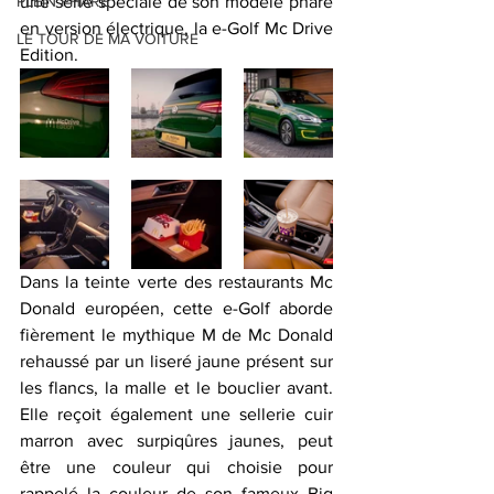
PLEIN PHARE
une série spéciale de son modèle phare 
en version électrique, la e-Golf Mc Drive 
LE TOUR DE MA VOITURE
Edition. 
Dans la teinte verte des restaurants Mc 
Donald européen, cette e-Golf aborde 
fièrement le mythique M de Mc Donald 
rehaussé par un liseré jaune présent sur 
les flancs, la malle et le bouclier avant. 
Elle reçoit également une sellerie cuir 
marron avec surpiqûres jaunes, peut 
être une couleur qui choisie pour 
rappelé la couleur de son fameux Big 