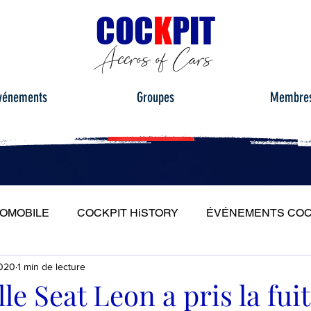
C
OC
K
PIT
Accros of Cars
vénements
Groupes
Membre
TOMOBILE
COCKPIT HiSTORY
ÉVÉNEMENTS COC
2020
1 min de lecture
S
ESSAIS ROUTIERS
PORTRAITS
PLEIN PH
le Seat Leon a pris la fui