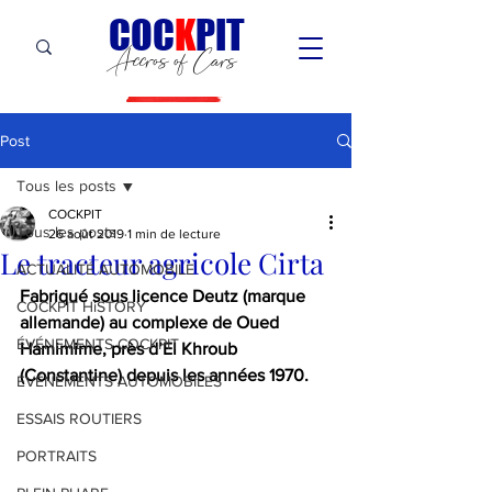
C
OC
K
PIT
Accros of Cars
Post
Tous les posts
COCKPIT
Tous les posts
26 août 2019
1 min de lecture
Le tracteur agricole Cirta
ACTUALITÉ AUTOMOBILE
Fabriqué sous licence Deutz (marque 
COCKPIT HiSTORY
allemande) au complexe de Oued 
ÉVÉNEMENTS COCKPIT
Hamimime, près d’El Khroub 
(Constantine) depuis les années 1970.
ÉVÉNEMENTS AUTOMOBILES
ESSAIS ROUTIERS
PORTRAITS