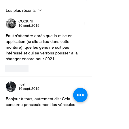
des carburants pour 2026
Continental : 1,5
pneus importés
Les plus récents
COCKPIT
16 sept. 2019
Faut s'attendre après que la mise en 
application (si elle a lieu dans cette 
monture), que les gens ne soit pas 
intéressé et qui se verrons pousser à la 
changer encore pour 2021. 
J'aime
Fuel
16 sept. 2019
Bonjour à tous, autrement dit : Cela 
concerne principalement les véhicules 
essence à injection indirecte et idéalement 
en atmo ( Techniquement plus facilement 
convertibles en GPL ) ou les mêmes déjà 
équipé en GPL. Les questions que je me 