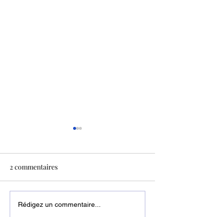
2 commentaires
Algérie : hausse des prix
Accord NAFTAL 
Rédigez un commentaire...