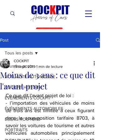
C
OC
K
PIT
Accros of Cars
Post
Tous les posts
COCKPIT
Tous les posts
15 sept. 2019
1 min de lecture
Moins de 3 ans : ce que dit
ACTUALITÉ AUTOMOBILE
l'avant projet
COCKPIT HiSTORY
Ce que dit l'avant projet de loi :
ÉVÉNEMENTS COCKPIT
- l’importation des véhicules de moins 
ÉVÉNEMENTS AUTOMOBILES
de trois ans est limitée à ceux figurant 
dans la sous-position tarifaire 8703, à 
ESSAIS ROUTIERS
savoir les voitures de tourisme et autres 
PORTRAITS
véhicules automobiles principalement 