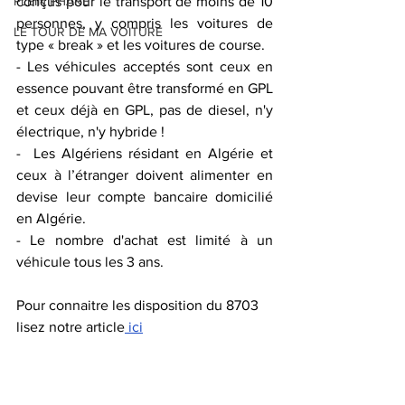
PLEIN PHARE
conçus pour le transport de moins de 10 
personnes, y compris les voitures de 
LE TOUR DE MA VOITURE
type « break » et les voitures de course.
- Les véhicules acceptés sont ceux en 
essence pouvant être transformé en GPL 
et ceux déjà en GPL, pas de diesel, n'y 
électrique, n'y hybride !
-  Les Algériens résidant en Algérie et 
ceux à l’étranger doivent alimenter en 
devise leur compte bancaire domicilié 
en Algérie.
- Le nombre d'achat est limité à un 
véhicule tous les 3 ans.
Pour connaitre les disposition du 8703 
lisez notre article
 ici