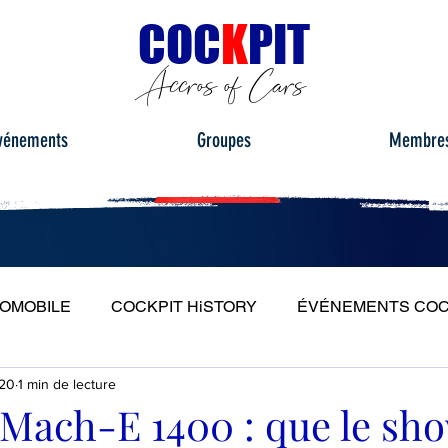
C
OC
K
PIT
Accros of Cars
vénements
Groupes
Membre
TOMOBILE
COCKPIT HiSTORY
ÉVÉNEMENTS COC
020
1 min de lecture
S
ESSAIS ROUTIERS
PORTRAITS
PLEIN PH
Mach-E 1400 : que le sh