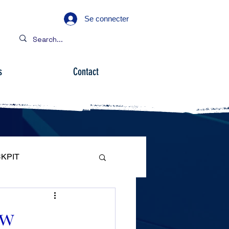
Se connecter
s
Contact
KPIT
ARE
ow