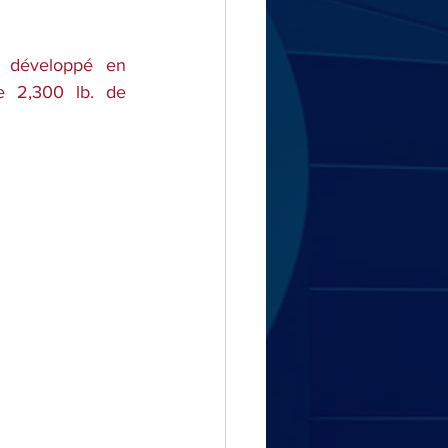
 développé en 
 2,300 lb. de 