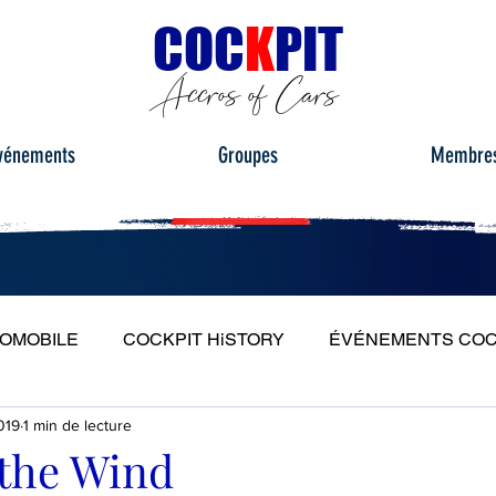
C
OC
K
PIT
Accros of Cars
vénements
Groupes
Membre
TOMOBILE
COCKPIT HiSTORY
ÉVÉNEMENTS COC
019
1 min de lecture
S
ESSAIS ROUTIERS
PORTRAITS
PLEIN PH
 the Wind