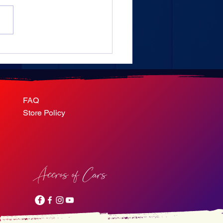
rd NAFTAL - Continental
 million de pneus importés
FAQ
Store Policy
Accros of Cars