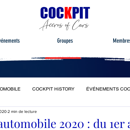
C
OC
K
PIT
Accros of Cars
vénements
Groupes
Membre
TOMOBILE
COCKPIT HiSTORY
ÉVÉNEMENTS COC
2020
2 min de lecture
S
ESSAIS ROUTIERS
PORTRAITS
PLEIN PH
automobile 2020 : du 1er 