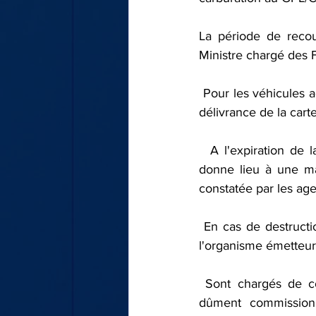
La période de recou
Ministre chargé des 
 Pour les véhicules acquis en cours d'année, l'acquittement des vignettes s'effectue lors de la 
délivrance de la cart
  A l'expiration de la période normale d'acquittement, le paiement spontané de la vignette 
donne lieu à une maj
constatée par les agen
 En cas de destruction, de perte ou de vol de la vignette, un duplicata peut être délivré par 
l'organisme émetteur
 Sont chargés de constater et de relever les infractions en la matière, les fonctionnaires 
dûment commissionn