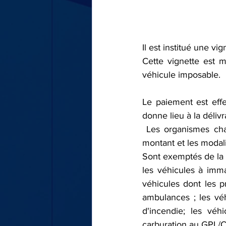
Il est institué une v
Cette vignette est 
véhicule imposable.
Le paiement est eff
donne lieu à la déliv
 Les organismes chargés de la vente de la vignette bénéficient d'une commission dont le 
montant et les modali
Sont exemptés de la 
les véhicules à immat
véhicules dont les pr
ambulances ; les véh
d'incendie; les véh
carburation au GPL/C