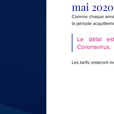
mai 2020 
LE TOUR DE MA VOITURE
Comme chaque année l
la période acquitteme
Le délai es
Coronavirus.
Les tarifs resteront 