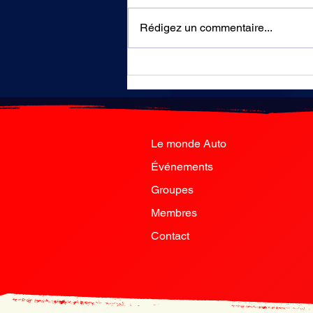
Rédigez un commentaire...
Algérie : les autoroutes
resteront gratuites
Le monde Auto
Événements
Groupes
Membres
Contact