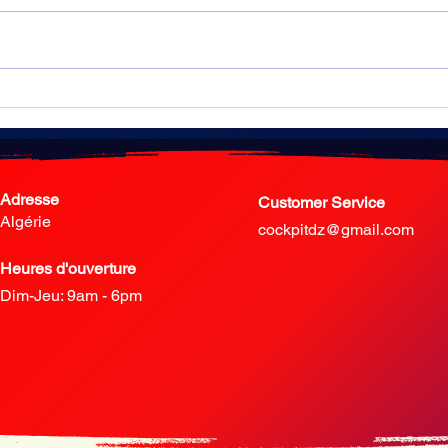
Algérie : hausse des prix des
Acco
carburants pour 2026
: 1,5
Adresse
Customer Service
Algérie
cockpitdz@gmail.com
Heures d'ouverture
Dim-Jeu
: 9am - 6pm