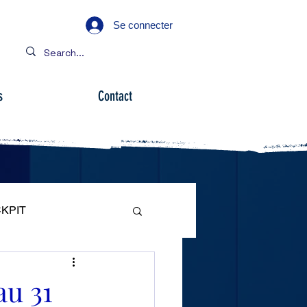
Se connecter
s
Contact
KPIT
ARE
au 31