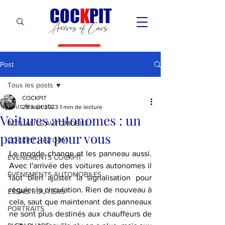
C
OC
K
PIT
Accros of Cars
Post
Tous les posts
COCKPIT
Tous les posts
29 août 2023
1 min de lecture
Voitures autonomes : un
ACTUALITÉ AUTOMOBILE
panneau pour vous
COCKPIT HiSTORY
Le monde change et les panneau aussi. 
ÉVÉNEMENTS COCKPIT
Avec l'arrivée des voitures autonomes il 
ÉVÉNEMENTS AUTOMOBILES
faut bien ajuster la signalisation pour 
réguler la circulation. Rien de nouveau à 
ESSAIS ROUTIERS
cela, saut que maintenant des panneaux 
PORTRAITS
ne sont plus destinés aux chauffeurs de 