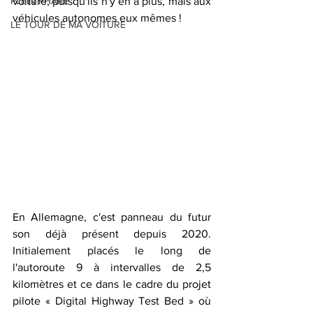
PLEIN PHARE
voiture, puisqu'ils n'y en a plus, mais aux 
véhicules autonomes eux mêmes !
LE TOUR DE MA VOITURE
En Allemagne, c'est panneau du futur 
son déjà présent depuis 2020. 
Initialement placés le long de 
l'autoroute 9 à intervalles de 2,5 
kilomètres et ce dans le cadre du projet 
pilote « Digital Highway Test Bed » où 