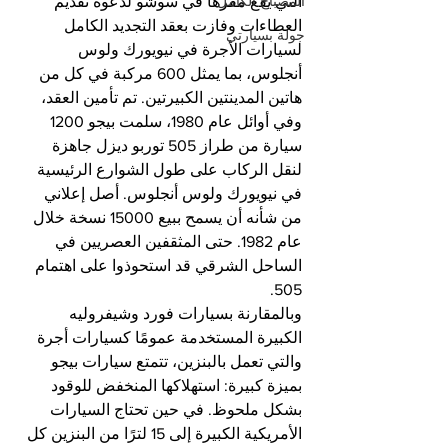
المصباح الكامل
التي يقع مقرها في سوشو لدعوة تقديم 
العطاءات وفازت بعقد التجديد الكامل 
جولة بسيارتي
لسيارات الأجرة في نيويورك ولوس 
أنجلوس، بما يمثل 600 مركبة في كل من 
هاتين المدينتين الكبيرتين. تم تأمين العقد، 
وفي أوائل عام 1980، سلمت بيجو 1200 
سيارة من طراز 505 توربو ديزل جاهزة 
لنقل الركاب على طول الشوارع الرئيسية 
في نيويورك ولوس أنجلوس. أصل إعلاني 
من شأنه أن يسمح ببيع 15000 نسخة خلال 
عام 1982. حتى المثقفين العصريين في 
الساحل الشرقي قد استحوذوا على اهتمام 
505.
وبالمقارنة بسيارات فورد وشيفروليه 
الكبيرة المستخدمة عمومًا كسيارات أجرة 
والتي تعمل بالبنزين، تتمتع سيارات بيجو 
بميزة كبيرة: استهلاكها المنخفض للوقود 
بشكل ملحوظ. في حين تحتاج السيارات 
الأمريكية الكبيرة إلى 15 لترًا من البنزين كل 