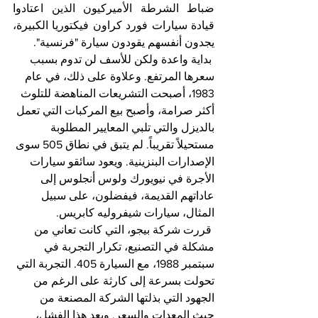
ضباط الشرطة الأميركيون الذين اعتادوا 
قيادة سيارات فورد كراون فيكتوريا الكبيرة، 
يجدون أنفسهم يقودون سيارة "فرنسية".
 بداية واعدة ولكن للأسف لن تدوم بسبب 
سعرها المرتفع. وعلاوة على ذلك، في عام 
1983، أصبحت التشريعات المناهضة للتلوث 
أكثر صرامة، وأصبح بيع المركبات التي تعمل 
بالديزل والتي تلبي المعايير المطلوبة 
مستحيلاً تقريباً. لم يتبق في نطاق 505 سوى 
الإصدارات البنزينية. ويعود سائقو سيارات 
الأجرة في نيويورك ولوس أنجلوس إلى 
عاداتهم القديمة، فيفضلون، على سبيل 
المثال، سيارات شيفروليه كابريس.
 قررت شركة بيجو، التي كانت تعاني من 
مشكلة في التصنيع، تكرار التجربة في 
سبتمبر 1988، مع السيارة 405. التجربة التي 
تحولت بسرعة إلى كارثة على الرغم من 
الجهود التي بذلتها الشركة المصنعة من 
حيث المعدات والسعر. وبعد هذا الفشل، 