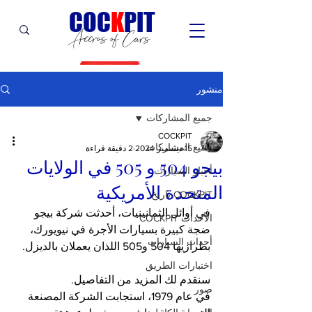
C
OC
K
PIT
Accros of Cars
منشور
جميع المشاركات
COCKPIT
جميع المشاركات
15 ديسمبر 2024
2 دقيقة قراءة
بيجو 504 و 505 في الولايات
أخبار السيارات
المتحدة الأمريكية
COCKPIT تاريخ
في أوائل الثمانينيات، أحدثت شركة بيجو 
الأحداث COCKPIT
ضجة كبيرة بسيارات الأجرة في نيويورك، 
أحداث السيارات
بطرازيها 504 و505 اللذان يعملان بالديزل.
اختبارات الطريق
سنقدم لك المزيد من التفاصيل.
صور
في عام 1979، استجابت الشركة المصنعة 