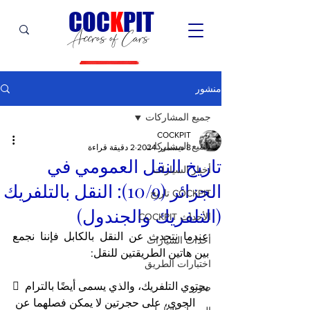
C
OC
K
PIT
Accros of Cars
منشور
جميع المشاركات
COCKPIT
جميع المشاركات
8 ديسمبر 2024
2 دقيقة قراءة
تاريخ النقل العمومي في
أخبار السيارات
الجزائر (10/9): النقل بالتلفريك
COCKPIT تاريخ
(التلفريك والجندول)
الأحداث COCKPIT
عندما نتحدث عن النقل بالكابل فإننا نجمع 
أحداث السيارات
بين هاتين الطريقتين للنقل:
اختبارات الطريق
 يحتوي التلفريك، والذي يسمى أيضًا بالترام 
صور
الجوي، على حجرتين لا يمكن فصلهما عن 