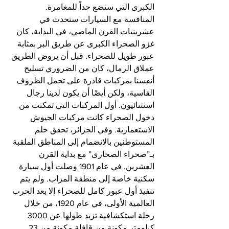
الكبرى التي ستضع حداً للمغامرة.
المنافسة مع السيارات ستحدث في 
عشرينيات القرن الماضي، في البداية، كان 
غزو الصحراء الكبرى عن طريق البر بمثابة 
عبور طويل للصحراء. قبل أن يروض الطريق 
عملاق الرمال، كان من الضروري تسليح 
أنفسنا بمركبات قادرة على تحمل الظروف 
القاسية، ولكن أيضًا أن يكون لدينا رجال 
استثنائيون. أول المركبات التي تمكنت من 
دخول الصحراء كانت مركبات الجيوش 
الاستعمارية. وفي الجزائر، تحقق حلم 
المستوطنين بالانضمام إلى المناطق الملقبة 
بـ”صحراء الصحارى” مع بداية القرن 
العشرين. في عام 1901 وصلت أول سيارة 
سكنية خاصة إلى منطقة المزاب. ولم يتم 
تنفيذ أول عبور كامل للصحراء إلا بعد الحرب 
العالمية الأولى، في عام 1920، من خلال 
رحلة استكشافية تزيد طولها عن 3000 
كيلومتر مكونة من قافلة مكونة من 23 