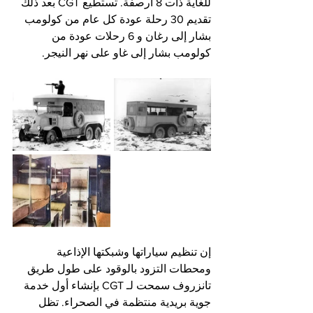
للغاية ذات 8 أرصفة. تستطيع CGT بعد ذلك 
تقديم 30 رحلة عودة كل عام من كولومب 
بشار إلى رغان و 6 رحلات عودة من 
كولومب بشار إلى غاو على نهر النيجر.
إن تنظيم سياراتها وشبكتها الإذاعية 
ومحطات التزود بالوقود على طول طريق 
تانزروف سمحت لـ CGT بإنشاء أول خدمة 
جوية بريدية منتظمة في الصحراء. تظل 