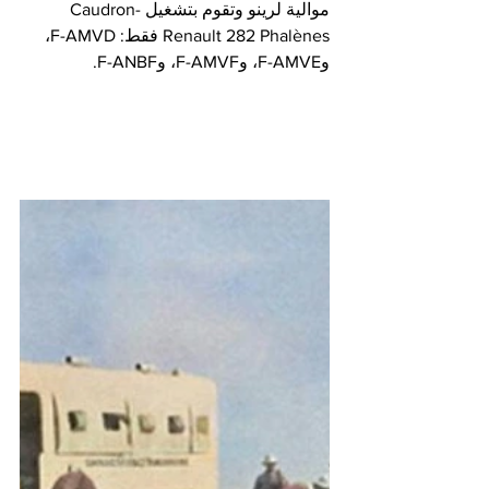
موالية لرينو وتقوم بتشغيل Caudron-
Renault 282 Phalènes فقط: F-AMVD، 
وF-AMVE، وF-AMVF، وF-ANBF.