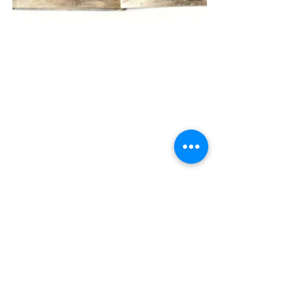
في عام 1938، أراد جورج إستيان توسيع 
خطوطه إلى الكونغو. تنشأ مشكلة بانتظام 
عند الوصول إلى فورت لامي: فالحدود 
الرملية للبحيرة ليست مناسبة للحافلات 
الثقيلة وفي موسم الأمطار، تكاد فورت 
لامي تصبح جزيرة، لا يمكن الوصول إليها إلا 
عن طريق القوارب.... كشفت رحلة جوية 