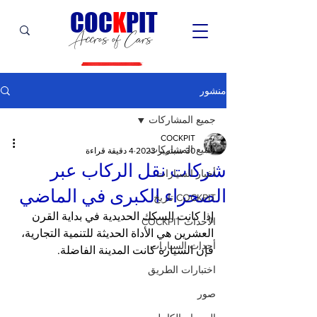
C
OC
K
PIT
Accros of Cars
منشور
جميع المشاركات
COCKPIT
جميع المشاركات
30 سبتمبر 2023
4 دقيقة قراءة
شركات نقل الركاب عبر
أخبار السيارات
الصحراء الكبرى في الماضي
COCKPIT تاريخ
إذا كانت السكك الحديدية في بداية القرن 
الأحداث COCKPIT
العشرين هي الأداة الحديثة للتنمية التجارية، 
أحداث السيارات
فإن السيارة كانت المدينة الفاضلة.
اختبارات الطريق
صور