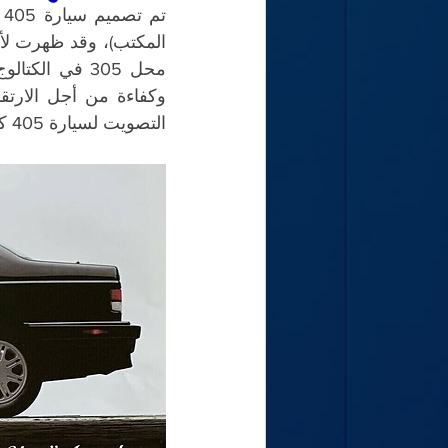
التصويت لسيارة 405 كأفضل سيارة للعام في عام 1988، الأمر الذي وعدها بمستقبل مشرق.