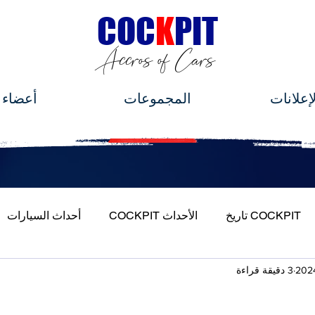
C
OC
K
PIT
Accros of Cars
لإعلانات
المجموعات
أعضاء
COCKPIT تاريخ
الأحداث COCKPIT
أحداث السيارات
3 دقيقة قراءة
ة بسيارتي