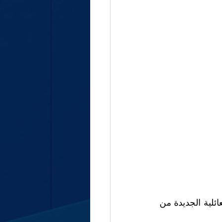
مشروع يعود تاريخه إلى عام 1982 تحت اسم Project D60، دخلت سيارة السيدان العائلية الجديدة من 