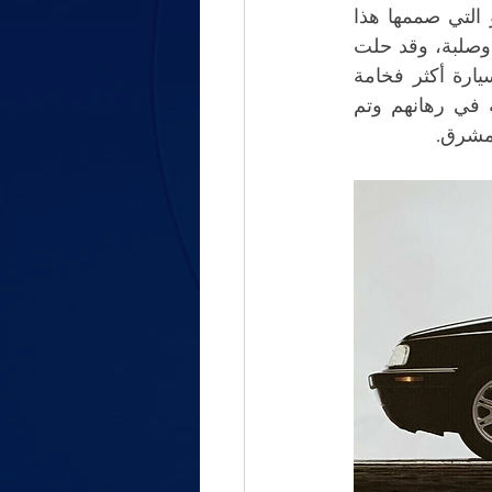
تم تصميم سيارة 405 بواسطة Pininfarina (وهي أيضًا واحدة من آخر سيارات بيجو التي صممها هذا 
المكتب)، وقد ظهرت لأول مرة في يوليو 1987 كسيارة سيدان ذات خطوط مستقيمة وصلبة، وقد حلت 
محل 305 في الكتالوج بهدف تقديم سيارة سيدان ذات خطوط مستقيمة ومتينة. سيارة أكثر فخامة 
وكفاءة من أجل الارتقاء بها. نجح المصمم جيرار ويلتر وفريق تطوير Lion التابع له في رهانهم وتم 