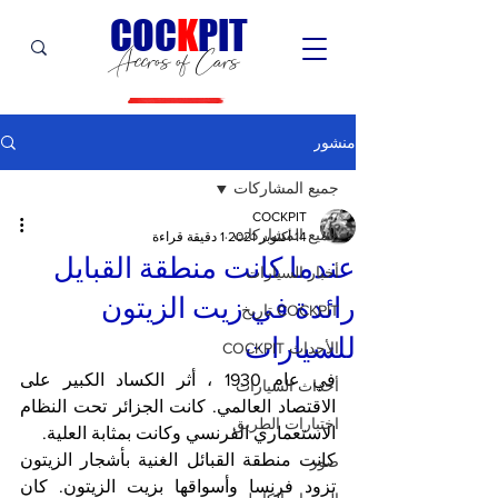
C
OC
K
PIT
Accros of Cars
منشور
جميع المشاركات
COCKPIT
جميع المشاركات
14 أكتوبر 2021
1 دقيقة قراءة
عندما كانت منطقة القبايل
أخبار السيارات
رائدة في زيت الزيتون
COCKPIT تاريخ
للسيارات
الأحداث COCKPIT
في عام 1930 ، أثر الكساد الكبير على 
أحداث السيارات
الاقتصاد العالمي. كانت الجزائر تحت النظام 
اختبارات الطريق
الاستعماري الفرنسي وكانت بمثابة العلية.
كانت منطقة القبائل الغنية بأشجار الزيتون 
صور
تزود فرنسا وأسواقها بزيت الزيتون. كان 