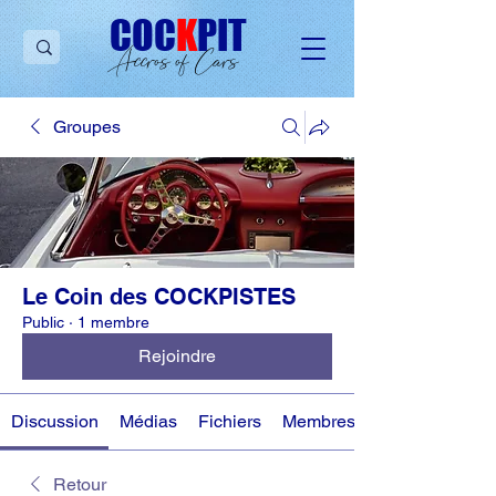
C
OC
K
PIT
Accros of Cars
Groupes
Le Coin des COCKPISTES
Public
·
1 membre
Rejoindre
Discussion
Médias
Fichiers
Membres
Retour