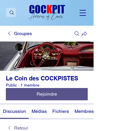
C
OC
K
PIT
Accros of Cars
Groupes
Le Coin des COCKPISTES
Public
·
1 membre
Rejoindre
Discussion
Médias
Fichiers
Membres
Retour