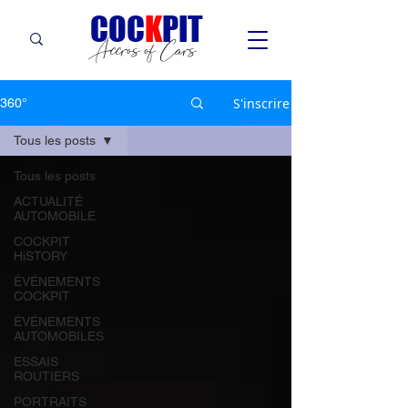
C
OC
K
PIT
Accros of Cars
S'inscrire
360°
Tous les posts
Tous les posts
ACTUALITÉ
AUTOMOBILE
COCKPIT
HiSTORY
ÉVÉNEMENTS
COCKPIT
ÉVÉNEMENTS
AUTOMOBILES
ESSAIS
ROUTIERS
PORTRAITS