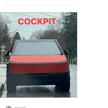
va importer d’Allemagne 1,5 million de
pneumatiques, dans le cadre de la mise en
œuvre de la décision des pouvoirs publics
prise en août dernier. Dans ce cadre, un
contrat commercial a été signé lundi à Alger
entre Naftal et le fabricant allemand de
pneumatiques Continental, pour l'importation
d'un million d'unités destinées aux véhicules
légers dans une première phase. Les produits