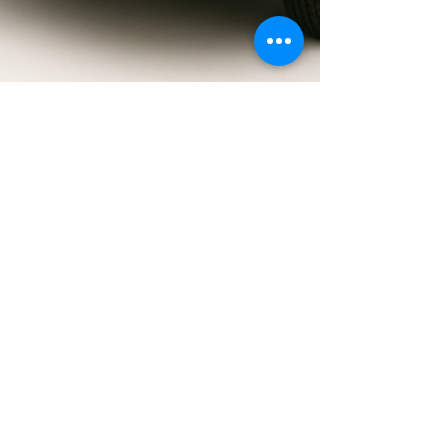
COCKPIT
9 juin 2025
3 min de lecture
ACTUALITÉ AUTOMOBILE
Jaguar se mord la queue
Jaguar E-type Racée, féline, luxueuse et