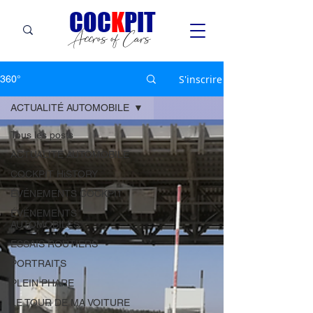
C
OC
K
PIT
Accros of Cars
S'inscrire
360°
ACTUALITÉ AUTOMOBILE
Tous les posts
ACTUALITÉ AUTOMOBILE
COCKPIT HiSTORY
ÉVÉNEMENTS COCKPIT
ÉVÉNEMENTS
AUTOMOBILES
ESSAIS ROUTIERS
PORTRAITS
PLEIN PHARE
LE TOUR DE MA VOITURE