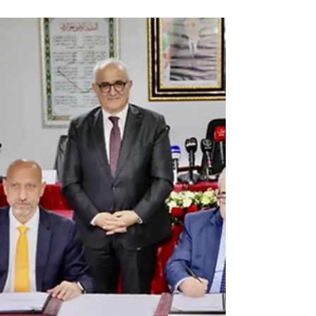
comprises (TTC) par l'Autorité de Régulation
des Hydrocarbures (ARH). En effet, à partir du
01 janvier 2026 minuit, les nouveaux prix des
carburant sont affichés comme suit : Essence
SP 95 = 47,00 DA / Litre (ancien prix = 45,97
DA / Litre ) Gasoil = 31,00 DA / Litre (ancien
prix = 29,01 DA / Litre