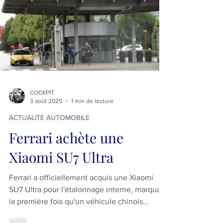
appel resté vain. Certes, l'Algérie dans son
histoire a organisé plusieurs courses moto et
auto sur son histoire, dont on vous la
présente ici , mais elles se sont organisés sur
des circuits occasionnels, l'Algérie n'a jamais
disposé d'un vrai circuit permanent où les
fervent et les professionnelles de sport
mécaniqu
COCKPIT
3 août 2025
1 min de lecture
ACTUALITÉ AUTOMOBILE
Ferrari achète une