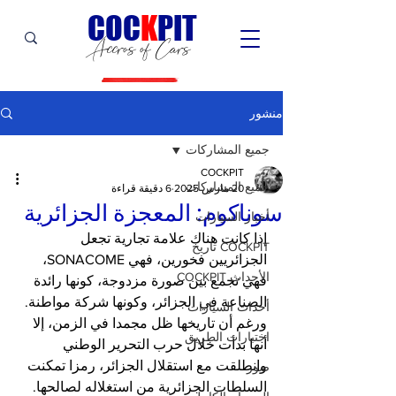
C
OC
K
PIT
Accros of Cars
منشور
جميع المشاركات
COCKPIT
جميع المشاركات
20 مارس 2025
6 دقيقة قراءة
سوناكوم: المعجزة الجزائرية
أخبار السيارات
إذا كانت هناك علامة تجارية تجعل 
COCKPIT تاريخ
الجزائريين فخورين، فهي SONACOME، 
الأحداث COCKPIT
فهي تجمع بين صورة مزدوجة، كونها رائدة 
الصناعة في الجزائر، وكونها شركة مواطنة. 
أحداث السيارات
ورغم أن تاريخها ظل مجمدا في الزمن، إلا 
اختبارات الطريق
أنها بدأت خلال حرب التحرير الوطني 
وانطلقت مع استقلال الجزائر، رمزا تمكنت 
صور
السلطات الجزائرية من استغلاله لصالحها. 