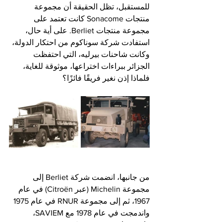
للمستقبل، تظل الحقيقة أن مجموعة 
منتجات Sonacome كانت تعتمد على 
مجموعة منتجات Berliet. على أية حال، 
استفادت شركة سوناكوم من احتكار الدولة، 
وكانت شاحنات بيرليه، التي احتفظت 
الجزائر ببراءات اختراعها، موثوقة للغاية، 
فلماذا إذن نغير فريقًا فائزًا؟
من جانبها، انضمت شركة Berliet إلى 
مجموعة Michelin (عبر Citroën) في عام 
1967، ثم إلى مجموعة RNUR في عام 1975 
واندمجت في عام 1978 مع SAVIEM، 