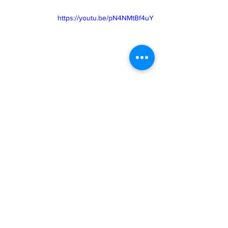
https://youtu.be/pN4NMtBf4uY
المصباح الكامل
إظهار الكل
المنشورات الأخيرة