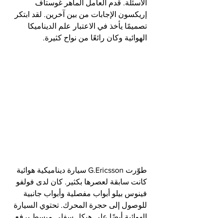
الأسئلة. قدم العامل الماهر غوستاف 
إريكسون الإجابات من بين آخرين. لقد ابتكر 
تصميمًا يأخذ في الاعتبار علم الديناميكا 
الهوائية وكان رائعًا من نواح كثيرة.
طوّرت G.Ericsson سيارة ديناميكية هوائية 
كانت سابقة لعصرها بكثير. كان لدى فولفو 
فينوس بيلو أبواب مفصلية وأبواب جانبية 
للوصول إلى حجرة المحرك. تحتوي السيارة 
الهوائية أيضًا على هيكل سفلي مبسط يرفع 