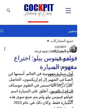
C
OC
K
PIT
Accros of Cars
منشور
جميع المشاركات
COCKPIT
جميع المشاركات
8 يناير 2022
2 دقيقة قراءة
فولفو فينوس بيلو: اختراع
أخبار السيارات
مفهوم السيارة
COCKPIT تاريخ
أول سيارة مفهومية في العالم. أسسها ابن 
الأحداث COCKPIT
الصناعي الشهير إل إم إريكسون، الحاصل 
أحداث السيارات
على درجة الماجستير في العلوم جوستاف 
إل إم إريكسون. أطلق على السيارة اسم 
اختبارات الطريق
فولفو فينوس بيلو ولم يتم صنع سوى هذه 
صور
السيارة فقط. وكان ذلك في عام 1933.