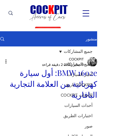
C
OC
K
PIT
Accros of Cars
منشور
جميع المشاركات
COCKPIT
جميع المشاركات
19 يناير 2022
2 دقيقة قراءة
BMW 1602e: أول سيارة
أخبار السيارات
كهربائية من العلامة التجارية
COCKPIT تاريخ
البافارية
الأحداث COCKPIT
أحداث السيارات
اختبارات الطريق
صور